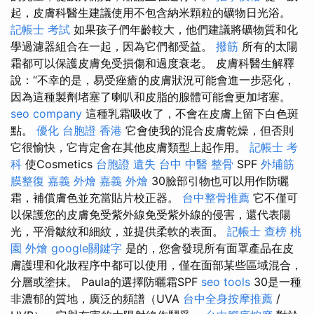
起，皮膚科醫生建議使用不包含納米顆粒的礦物日光浴。
記帳士 考試
如果孩子們年齡較大，他們建議將礦物質和化
學過濾器組合在一起，因為它們都受益。
撥筋
所有的太陽
霜都可以保護皮膚免受損傷和過度衰老。 皮膚科醫生解釋
說：“不幸的是，易受痤瘡的皮膚狀況可能會進一步惡化，
因為這種製劑堵塞了喇叭和皮脂的腺體可能會更加堵塞。
seo company
這種乳霜吸收了，不會在皮膚上留下白色斑
點。
優化
台胞證 香港
它會使我的混合皮膚乾燥，但否則
它很愉快，它肯定會在其他皮膚類型上起作用。
記帳士 考
科
使Cosmetics
台胞證 遺失
台中 中醫 整骨
SPF
外埔筋
膜整復
嘉義 外燴
嘉義 外燴
30臉部引物也可以用作防曬
霜，補償膚色並充當貼片校正器。
台中整骨推薦
它不僅可
以保護您的皮膚免受紫外線免受紫外線的侵害，還代表陽
光，平滑皺紋和細紋，並提供柔軟的表面。
記帳士 查榜
桃
園 外燴
google關鍵字
是的，您會發現所有面罩產品在皮
膚護理和化妝程序中都可以使用，僅在面部某些區域混合，
分層或塗抹。 Paula的選擇防曬霜SPF
seo tools
30是一種
非濃郁的質地，廣泛的頻譜（UVA
台中全身按摩推薦
/