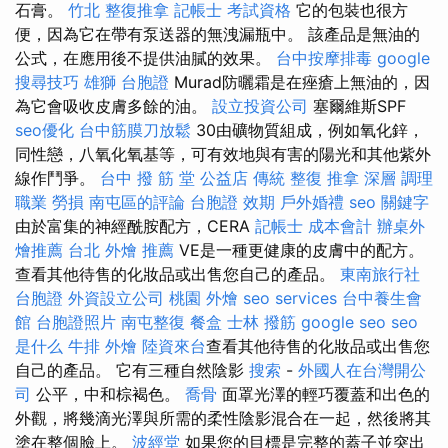
石膏。
竹北 整復推拿
記帳士 考試資格
它的包裝也很方
便，因為它在帶有泵送器的無洩漏瓶中。 該產品是無油的
公式，在應用後不提供油膩的效果。
台中按摩排毒
google
搜尋技巧
雄獅 台胞證
Murad防曬霜是在痤瘡上無油的，因
為它會吸收皮膚多餘的油。
設立投資公司
塞爾維斯SPF
seo優化
台中筋膜刀放鬆
30由礦物質組成，例如氧化鋅，
同性戀，八氧化氧基等，可有效地與有害的陽光和其他紫外
線作鬥爭。
台中 撥 筋 堂 公益店 傳統 整復 推拿 深層 調理
職業 勞損 南屯區的評論
台胞證 效期
戶外婚禮
seo 關鍵字
由於富集的神經酰胺配方，CERA
記帳士 成本會計
辦桌外
燴推薦
台北 外燴 推薦
VE是一種更健康的皮膚中的配方。
查看其他待售的化妝品或出售您自己的產品。
東南旅行社
台胞證
外資設立公司
桃園 外燴
seo services
台中養生會
館
台胞證照片
南屯整復
餐盒
士林 撥筋
google seo
seo
是什么
牛排 外燴
陸資來台
查看其他待售的化妝品或出售您
自己的產品。 它有三種自然陰影
搜索
-
外國人在台灣開公
司
公平，中和棕褐色。
喬骨
面罩光澤的輕巧覆蓋和出色的
外觀，將幾滴光澤與所需的柔性陰影混合在一起，然後將其
塗在整個臉上。
波經堂
如果您的目標是完整的蓋子並突出