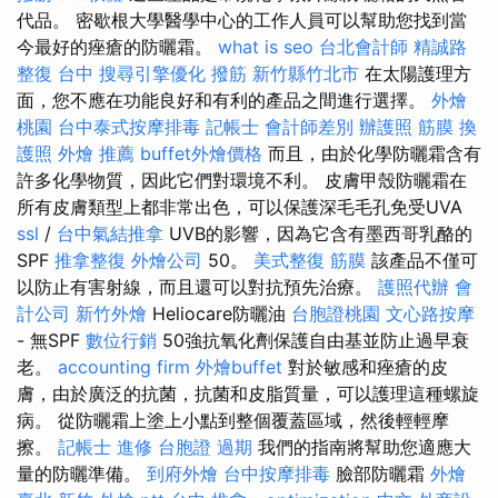
代品。 密歇根大學醫學中心的工作人員可以幫助您找到當
今最好的痤瘡的防曬霜。
what is seo
台北會計師
精誠路
整復 台中
搜尋引擎優化
撥筋 新竹縣竹北市
在太陽護理方
面，您不應在功能良好和有利的產品之間進行選擇。
外燴
桃園
台中泰式按摩排毒
記帳士 會計師差別
辦護照
筋膜
換
護照
外燴 推薦
buffet外燴價格
而且，由於化學防曬霜含有
許多化學物質，因此它們對環境不利。 皮膚甲殼防曬霜在
所有皮膚類型上都非常出色，可以保護深毛毛孔免受UVA
ssl
/
台中氣結推拿
UVB的影響，因為它含有墨西哥乳酪的
SPF
推拿整復
外燴公司
50。
美式整復 筋膜
該產品不僅可
以防止有害射線，而且還可以對抗預先治療。
護照代辦
會
計公司
新竹外燴
Heliocare防曬油
台胞證桃園
文心路按摩
- 無SPF
數位行銷
50強抗氧化劑保護自由基並防止過早衰
老。
accounting firm
外燴buffet
對於敏感和痤瘡的皮
膚，由於廣泛的抗菌，抗菌和皮脂質量，可以護理這種螺旋
病。 從防曬霜上塗上小點到整個覆蓋區域，然後輕輕摩
擦。
記帳士 進修
台胞證 過期
我們的指南將幫助您適應大
量的防曬準備。
到府外燴
台中按摩排毒
臉部防曬霜
外燴