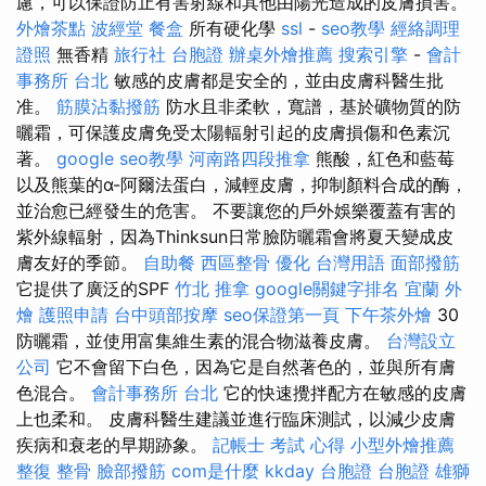
慮，可以保證防止有害射線和其他由陽光造成的皮膚損害。
外燴茶點
波經堂
餐盒
所有硬化學
ssl
-
seo教學
經絡調理
證照
無香精
旅行社 台胞證
辦桌外燴推薦
搜索引擎
-
會計
事務所 台北
敏感的皮膚都是安全的，並由皮膚科醫生批
准。
筋膜沾黏撥筋
防水且非柔軟，寬譜，基於礦物質的防
曬霜，可保護皮膚免受太陽輻射引起的皮膚損傷和色素沉
著。
google seo教學
河南路四段推拿
熊酸，紅色和藍莓
以及熊葉的α-阿爾法蛋白，減輕皮膚，抑制顏料合成的酶，
並治愈已經發生的危害。 不要讓您的戶外娛樂覆蓋有害的
紫外線輻射，因為Thinksun日常臉防曬霜會將夏天變成皮
膚友好的季節。
自助餐
西區整骨
優化 台灣用語
面部撥筋
它提供了廣泛的SPF
竹北 推拿
google關鍵字排名
宜蘭 外
燴
護照申請
台中頭部按摩
seo保證第一頁
下午茶外燴
30
防曬霜，並使用富集維生素的混合物滋養皮膚。
台灣設立
公司
它不會留下白色，因為它是自然著色的，並與所有膚
色混合。
會計事務所 台北
它的快速攪拌配方在敏感的皮膚
上也柔和。 皮膚科醫生建議並進行臨床測試，以減少皮膚
疾病和衰老的早期跡象。
記帳士 考試 心得
小型外燴推薦
整復 整骨
臉部撥筋
com是什麼
kkday 台胞證
台胞證 雄獅