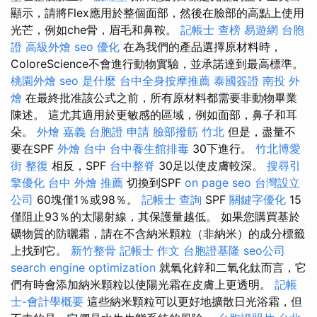
顯示，請將Flex應用於整個面部，然後在臉部的高點上使用
光芒，例如che骨，眉毛和鼻鞍。
記帳士 查榜
易遊網 台胞
證
高級外燴
seo 優化
在為我們的產品選擇原材料時，
ColoreScience不會進行動物實驗，並承諾達到最高標準。
桃園外燴
seo 是什麼
台中全身按摩推薦
泰國簽證
南投 外
燴
在最終批准該公式之前，所有原材料都需要非動物畢業
陳述。 這尤其適用於更敏感的區域，例如面部，鼻子和耳
朵。
外燴 嘉義
台胞證 申請
臉部撥筋 竹北
但是，盡量不
要在SPF
外燴 台中
台中養生館排毒
30下進行。
竹北博愛
街 整復
相反，SPF
台中整脊
30足以使皮膚較深。
搜尋引
擎優化
台中 外燴 推薦
切換到SPF
on page seo
台灣設立
公司
60塊僅1％或98％。
記帳士 查詢
SPF
關鍵字優化
15
僅阻止93％的太陽射線，其保護量越低。 如果您購買基於
礦物質的防曬霜，請在不含納米顆粒（非納米）的成分標籤
上找到它。
新竹整骨
記帳士 作文
台胞證基隆
seo公司
search engine optimization
就氧化鋅和二氧化鈦而言，它
們有時會添加納米顆粒以使陽光霜在皮膚上更透明。
記帳
士-會計學概要
這些納米顆粒可以更好地擴散日光浴霜，但