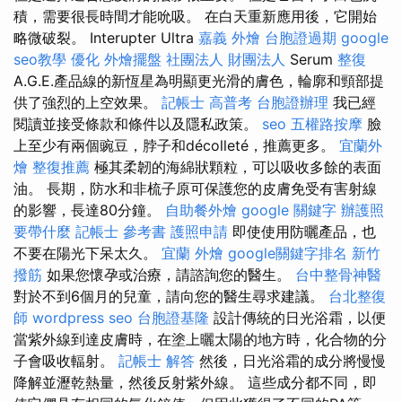
積，需要很長時間才能吮吸。 在白天重新應用後，它開始
略微破裂。 Interupter Ultra
嘉義 外燴
台胞證過期
google
seo教學
優化
外燴擺盤
社團法人 財團法人
Serum
整復
A.G.E.產品線的新恆星為明顯更光滑的膚色，輪廓和頸部提
供了強烈的上空效果。
記帳士 高普考
台胞證辦理
我已經
閱讀並接受條款和條件以及隱私政策。
seo
五權路按摩
臉
上至少有兩個豌豆，脖子和décolleté，推薦更多。
宜蘭外
燴
整復推薦
極其柔韌的海綿狀顆粒，可以吸收多餘的表面
油。 長期，防水和非梳子原可保護您的皮膚免受有害射線
的影響，長達80分鐘。
自助餐外燴
google 關鍵字
辦護照
要帶什麼
記帳士 參考書
護照申請
即使使用防曬產品，也
不要在陽光下呆太久。
宜蘭 外燴
google關鍵字排名
新竹
撥筋
如果您懷孕或治療，請諮詢您的醫生。
台中整骨神醫
對於不到6個月的兒童，請向您的醫生尋求建議。
台北整復
師
wordpress seo
台胞證基隆
設計傳統的日光浴霜，以便
當紫外線到達皮膚時，在塗上曬太陽的地方時，化合物的分
子會吸收輻射。
記帳士 解答
然後，日光浴霜的成分將慢慢
降解並瀝乾熱量，然後反射紫外線。 這些成分都不同，即