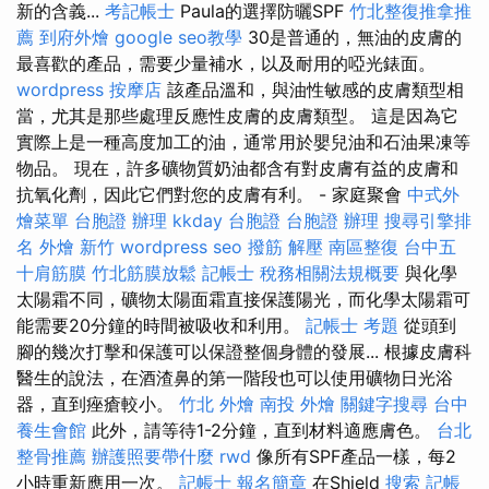
新的含義...
考記帳士
Paula的選擇防曬SPF
竹北整復推拿推
薦
到府外燴
google seo教學
30是普通的，無油的皮膚的
最喜歡的產品，需要少量補水，以及耐用的啞光錶面。
wordpress
按摩店
該產品溫和，與油性敏感的皮膚類型相
當，尤其是那些處理反應性皮膚的皮膚類型。 這是因為它
實際上是一種高度加工的油，通常用於嬰兒油和石油果凍等
物品。 現在，許多礦物質奶油都含有對皮膚有益的皮膚和
抗氧化劑，因此它們對您的皮膚有利。 - 家庭聚會
中式外
燴菜單
台胞證 辦理
kkday 台胞證
台胞證 辦理
搜尋引擎排
名
外燴 新竹
wordpress seo
撥筋 解壓
南區整復
台中五
十肩筋膜
竹北筋膜放鬆
記帳士 稅務相關法規概要
與化學
太陽霜不同，礦物太陽面霜直接保護陽光，而化學太陽霜可
能需要20分鐘的時間被吸收和利用。
記帳士 考題
從頭到
腳的幾次打擊和保護可以保證整個身體的發展... 根據皮膚科
醫生的說法，在酒渣鼻的第一階段也可以使用礦物日光浴
器，直到痤瘡較小。
竹北 外燴
南投 外燴
關鍵字搜尋
台中
養生會館
此外，請等待1-2分鐘，直到材料適應膚色。
台北
整骨推薦
辦護照要帶什麼
rwd
像所有SPF產品一樣，每2
小時重新應用一次。
記帳士 報名簡章
在Shield
搜索
記帳