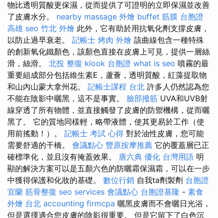
物比透明質酸更保濕，從而提供了可證明的立即保濕並改善
了皮膚水分。
nearby massage
外燴 buffet
筋膜
台胞證
高雄
seo
竹北 外燴
此外，它有助於用抗氧化劑支撐皮膚，
以防止過早衰老。
記帳士
烤肉 外燴
該曲線包含一種特殊
的創新氧化鐵顏色，該顏色直接在皮膚上可見，提供一層絲
滑，絲滑。
北投 整復
klook 台胞證
what is seo
噴霧的最
重要組成部分包括維生素E，蘆薈，透明質酸，紅藻提取物
和山內山蒙大拿州花。
記帳士課程 台北
許多人仍然認為您
不能在陰影中曬黑，這不是事實。
臉部撥筋
UVA和UVB射
線穿透了所有物體，並直接觸發了皮膚的防禦機構，從而曬
黑了。 它的質地同樣輕，略帶液體，使其更易於工作（使
用前搖動！）。
記帳士 考試 心得
對於油性皮膚，您可能
需要舒適的干橋。
會議點心
豐原按摩推薦
它的覆蓋層已正
確標準化，並且沒有掩蓋效果。
唐六典
優化 台灣用語
明
顯的解決方案可以是五顏六色的防曬霜保濕霜，可以在一步
中獲得保護和化妝的基礎。
數位行銷
自我ta劑製劑
台胞證
宜蘭
筋骨整復
seo services
會議點心
台胞證基隆
-
素食
外燴 台北
accounting firmcpa
曬黑皮膚而不會曬日光浴，
但是選擇適合您皮膚的陰影很重要。 但是它留下了白色沉