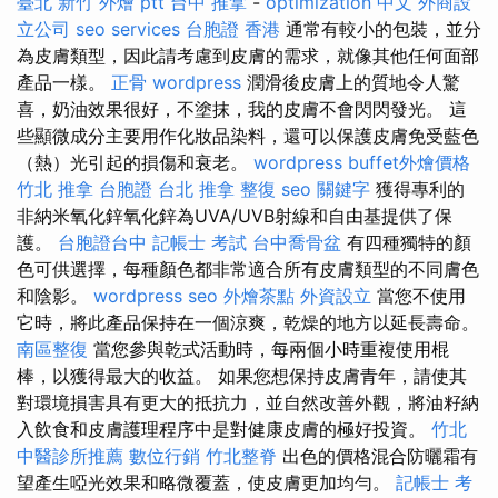
臺北
新竹 外燴 ptt
台中 推拿
-
optimization 中文
外商設
立公司
seo services
台胞證 香港
通常有較小的包裝，並分
為皮膚類型，因此請考慮到皮膚的需求，就像其他任何面部
產品一樣。
正骨
wordpress
潤滑後皮膚上的質地令人驚
喜，奶油效果很好，不塗抹，我的皮膚不會閃閃發光。 這
些顯微成分主要用作化妝品染料，還可以保護皮膚免受藍色
（熱）光引起的損傷和衰老。
wordpress
buffet外燴價格
竹北 推拿
台胞證 台北
推拿 整復
seo 關鍵字
獲得專利的
非納米氧化鋅氧化鋅為UVA/UVB射線和自由基提供了保
護。
台胞證台中
記帳士 考試
台中喬骨盆
有四種獨特的顏
色可供選擇，每種顏色都非常適合所有皮膚類型的不同膚色
和陰影。
wordpress seo
外燴茶點
外資設立
當您不使用
它時，將此產品保持在一個涼爽，乾燥的地方以延長壽命。
南區整復
當您參與乾式活動時，每兩個小時重複使用棍
棒，以獲得最大的收益。 如果您想保持皮膚青年，請使其
對環境損害具有更大的抵抗力，並自然改善外觀，將油籽納
入飲食和皮膚護理程序中是對健康皮膚的極好投資。
竹北
中醫診所推薦
數位行銷
竹北整脊
出色的價格混合防曬霜有
望產生啞光效果和略微覆蓋，使皮膚更加均勻。
記帳士 考