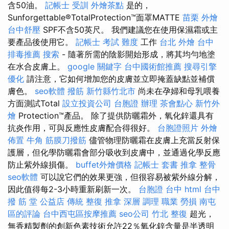
含50油。
記帳士 受訓
外燴茶點
是的，
Sunforgettable®TotalProtection™面罩MATTE
苗栗 外燴
台中舒壓
SPF不含50英尺。 我們建議您在使用保濕霜或主
要產品後使用它。
記帳士 考試 難度
工作
台北 外燴
台中
排毒推薦
搜索
- 隨著所需的陰影開始形成，將其均勻地塗
在水合皮膚上。
google 關鍵字
台中國術館推薦
搜尋引擎
優化
請注意，它如何增加您的皮膚並立即掩蓋缺點並補償
膚色。
seo軟體
撥筋 新竹縣竹北市
尚未在孕婦和母乳喂養
方面測試Total
設立投資公司
台胞證 辦理
茶會點心
新竹外
燴
Protection™產品。 除了提供防曬霜外，氧化鋅還具有
抗炎作用，可與反應性皮膚配合得很好。
台胞證照片
外燴
佈置
牛角 筋膜刀撥筋
儘管物理防曬霜在皮膚上充當反射保
護層，但化學防曬霜會部分吸收到皮膚中，並通過化學反應
防止紫外線損傷。
buffet外燴價格
記帳士 套書
推拿 整骨
seo軟體
可以說它們的效果更強，但很容易被紫外線分解，
因此值得每2-3小時重新刷新一次。
台胞證 台中
html
台中
撥 筋 堂 公益店 傳統 整復 推拿 深層 調理 職業 勞損 南屯
區的評論
台中西屯區按摩推薦
seo公司
竹北 整復
超光，
無香精製劑的創新色素技術允許22％氧化鋅含量是半透明