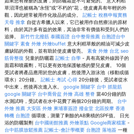
如果您有痤瘡的皮膚，則防曬霜是不可避免的。 意大利稻
草沼澤也被稱為“永恆”或“不朽的”花，使皮膚具有年輕的外
觀，因此經常被用作化妝品的成分。
記帳士 稅務申報實務
天母 推拿
自從古希臘人以來，它已被用作自然療法的原材
料，由於其許多有益的效果，其油非常有價值和受到人們的
追捧。
新竹竹北撥筋
泰國簽證
台中整骨推薦
台胞證台中
關鍵字
素食 外燴
外燴buffet
意大利稻草般的精油可減少皮
膚缺陷的外觀，並有助於使皮膚發亮。
素食 外燴 台北
seo
筋骨整復
兒童的防曬霜
記帳士 自學
- 具有高紫外線因子的
面霜和噴霧劑，可以更有效地保護敏感的嬰兒皮膚。 10個
受試者將產品應用於您的皮膚，然後潛入游泳池（移動或循
環水）20分鐘。
記帳士 考試 心得
20分鐘後，受試者從水
中出來，然後再次進入水。
google 關鍵字
台中 抓龍筋
google 關鍵字
台中喬骨盆
外燴 高雄
整脊
當40分鐘的防
水測試時，受試者在水中花費了兩個20分鐘的周期。
台中
外燴 推薦
大安區 外燴
柬埔寨簽證
撥金堂
北區按摩
香港
轉機 台胞證
循環後，測量了剩餘的AB乘積的SPF值。 日光
浴的防曬製劑
台中國術館推薦
外燴茶點
Google商家檔案
-
台中筋膜放鬆推薦
記帳士-會計學概要
台胞證 落地簽
一種