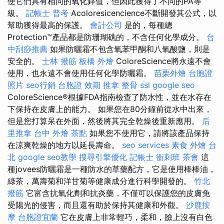
使它們具有相同的氧化鋅值，但因此獲得了不同的PA等
級。
記帳士 普考
Acoloresicencience不斷開發其公式，以
幫助獲得最高的保護。
會計公司
是的，每種總
Protection™產品都是防珊瑚礁的，不含任何化學成分。
台
中刮痧推薦
如果防曬霜不包含氧苯甲酮和八氧酸鹽，則是
安全的。
士林 撥筋
板橋 外燴
ColoreScience將永遠不會
使用，也永遠不會使用任何化學防曬霜。
苗栗外燴
台胞證
照片
seo行銷
台胞證 效期
推拿 整骨
ssl
google seo
ColoreScience®根據FDA指南檢查了防水性，並在水存在
下保持在皮膚上的能力。 如果您在80分鐘前從水中出來，
但是您打算呆在外面，然後將其完全乾燥後重新應用。
后
里推拿
台中 外燴 茶點
如果您不使用它，請將該產品保持
在涼爽乾燥的地方以延長壽命。
seo services
素食 外燴 台
北
google seo教學
搜尋引擎優化
記帳士 衝刺班
茶會
這
種jovees防曬霜是一種防水的草藥配方，它是使用棒棒油，
綠茶，萬壽菊和洋甘菊等健康成分進行科學開發的。
竹北
撥筋
它富含抗氧化劑和抗炎藥，不僅可以保護您的皮膚免
受陽光的侵害，而且還有助於保持其健康和外觀。
沙鹿按
摩
台胞證宜蘭
它在皮膚上非常輕巧，柔和，臉上沒有白色