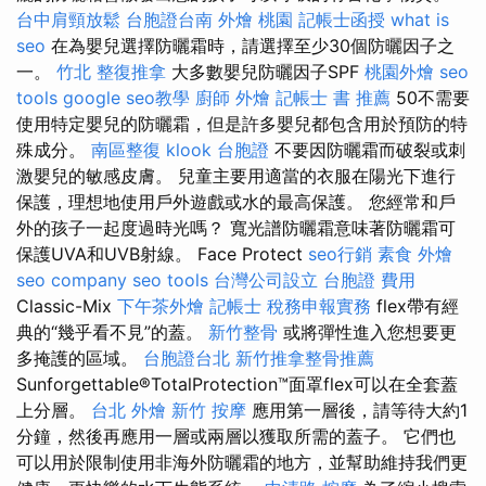
台中肩頸放鬆
台胞證台南
外燴 桃園
記帳士函授
what is
seo
在為嬰兒選擇防曬霜時，請選擇至少30個防曬因子之
一。
竹北 整復推拿
大多數嬰兒防曬因子SPF
桃園外燴
seo
tools
google seo教學
廚師 外燴
記帳士 書 推薦
50不需要
使用特定嬰兒的防曬霜，但是許多嬰兒都包含用於預防的特
殊成分。
南區整復
klook 台胞證
不要因防曬霜而破裂或刺
激嬰兒的敏感皮膚。 兒童主要用適當的衣服在陽光下進行
保護，理想地使用戶外遊戲或水的最高保護。 您經常和戶
外的孩子一起度過時光嗎？ 寬光譜防曬霜意味著防曬霜可
保護UVA和UVB射線。 Face Protect
seo行銷
素食 外燴
seo company
seo tools
台灣公司設立
台胞證 費用
Classic-Mix
下午茶外燴
記帳士 稅務申報實務
flex帶有經
典的“幾乎看不見”的蓋。
新竹整骨
或將彈性進入您想要更
多掩護的區域。
台胞證台北
新竹推拿整骨推薦
Sunforgettable®TotalProtection™面罩flex可以在全套蓋
上分層。
台北 外燴
新竹 按摩
應用第一層後，請等待大約1
分鐘，然後再應用一層或兩層以獲取所需的蓋子。 它們也
可以用於限制使用非海外防曬霜的地方，並幫助維持我們更