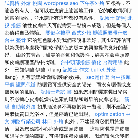
試資格
外燴 桃園
wordpress seo
下午茶外燴
它很香，不
適合所有人，但可以在皮膚上適當地工作，它的吸收得到了
適當的吸收，並承諾所有這些都沒有粘性。
記帳士 證照
北
投 撥筋
油性皮膚白天可能需要一點粉末成熟，但是每個人
都值得自己體驗。
關鍵字搜尋
西式外燴
辦護照要帶什麼
台中 整骨
它的無色版本對我們來說非常好，其4.67評估可
以為我們考慮我們對略帶顏色的版本的興趣提供良好的基
礎。 由於其豐富，甜美的香氣和保護性，經常在豪華頭髮
和皮膚護理產品中找到。
台中頭部撥筋
優化 台灣用語
此
外，已知伊蘭·伊蘭（Ilang
記帳士 作文
buffet 外燴
Ilang）具有舒緩和情緒增強的效果。
seo是什麼
台中按摩
平價
護照代辦
防曬霜可提供安全的陽光，而沒有曬傷或皮
膚疾病的風險。
記帳士考試 書
如果您用防曬霜曬日光浴，
則不必擔心皮膚乾燥或色素的斑點和過早的皮膚老化。
筋
膜
自助餐外燴
如果酒渣鼻不再處於第一階段，則不建議使
用礦物質日光浴器，但是痤瘡已經出現。
optimization 中
文
網路行銷公司
林口 外燴
此外，不建議將它們用於痤
瘡，因為您應該小心痤瘡或黑頭皮膚。 這種防曬霜是皮膚
和陽光之間的障礙，可保護多種皮膚病。 我們還包含我們