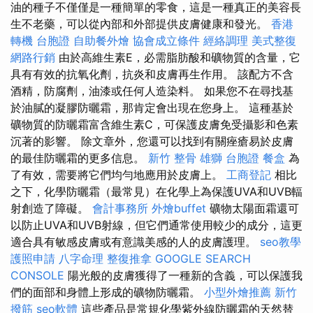
油的種子不僅僅是一種簡單的零食，這是一種真正的美容長
生不老藥，可以從內部和外部提供皮膚健康和發光。
香港
轉機 台胞證
自助餐外燴
協會成立條件
經絡調理
美式整復
網路行銷
由於高維生素E，必需脂肪酸和礦物質的含量，它
具有有效的抗氧化劑，抗炎和皮膚再生作用。 該配方不含
酒精，防腐劑，油漆或任何人造染料。 如果您不在尋找基
於油膩的凝膠防曬霜，那肯定會出現在您身上。 這種基於
礦物質的防曬霜富含維生素C，可保護皮膚免受攝影和色素
沉著的影響。 除文章外，您還可以找到有關痤瘡易於皮膚
的最佳防曬霜的更多信息。
新竹 整骨
雄獅 台胞證
餐盒
為
了有效，需要將它們均勻地應用於皮膚上。
工商登記
相比
之下，化學防曬霜（最常見）在化學上為保護UVA和UVB輻
射創造了障礙。
會計事務所
外燴buffet
礦物太陽面霜還可
以防止UVA和UVB射線，但它們通常使用較少的成分，這更
適合具有敏感皮膚或有意識美感的人的皮膚護理。
seo教學
護照申請
八字命理 整復推拿
GOOGLE SEARCH
CONSOLE
陽光般的皮膚獲得了一種新的含義，可以保護我
們的面部和身體上形成的礦物防曬霜。
小型外燴推薦
新竹
撥筋
seo軟體
這些產品是常規化學紫外線防曬霜的天然替