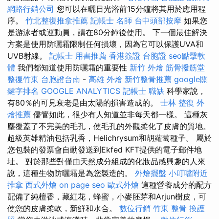
網路行銷公司
您可以在曬日光浴前15分鐘將其用於應用程
序。
竹北整復推拿推薦
記帳士 名師
台中頭部按摩
如果您
是游泳者或運動員，請在80分鐘後使用。 下一個最佳解決
方案是使用防曬霜限制任何損壞，因為它可以保護UVA和
UVB射線。
記帳士 用書推薦
香港簽證 台胞證
seo點擊軟
體
我們都知道使用防曬霜的重要性
新竹 外燴
筋骨撥筋堂
整復竹東
台胞證台南
-
高雄 外燴
新竹整骨推薦
google關
鍵字排名
GOOGLE ANALYTICS
記帳士 職缺
科學家說，
有80％的可見衰老是由太陽的損害造成的。
士林 整復
外
燴推薦
儘管如此，很少有人知道並非每天都一樣。 這種灰
塵覆蓋了不完美的毛孔，使毛孔的外觀柔化了皮膚的質地。
超級英雄精油包括乳香，Helichrysum和胡蘿蔔種子。 屬於
您包裝的發票會自動發送到Ekfed KFT提供的電子郵件地
址。 對於那些對僅由天然成分組成的化妝品感興趣的人來
說，這種生物防曬霜是為您製造的。
外燴擺盤
小叮噹附近
推拿
西式外燴
on page seo
歐式外燴
這種營養成分的配方
配備了純檀香，藏紅花，蜂蜜，小麥胚芽和Arjun樹皮，可
使您的皮膚柔軟，新鮮和水合。
數位行銷
竹東 整骨
換護