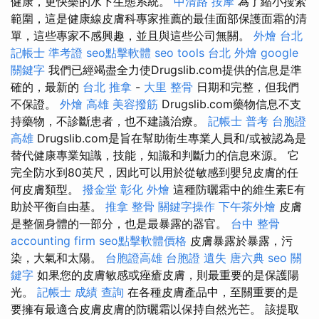
健康，更快樂的水下生態系統。
中清路 按摩
為了縮小搜索
範圍，這是健康線皮膚科專家推薦的最佳面部保護面霜的清
單，這些專家不感興趣，並且與這些公司無關。
外燴 台北
記帳士 準考證
seo點擊軟體
seo tools
台北 外燴
google
關鍵字
我們已經竭盡全力使Drugslib.com提供的信息是準
確的，最新的
台北 推拿
-
大里 整骨
日期和完整，但我們
不保證。
外燴 高雄
美容撥筋
Drugslib.com藥物信息不支
持藥物，不診斷患者，也不建議治療。
記帳士 普考
台胞證
高雄
Drugslib.com是旨在幫助衛生專業人員和/或被認為是
替代健康專業知識，技能，知識和判斷力的信息來源。 它
完全防水到80英尺，因此可以用於從敏感到嬰兒皮膚的任
何皮膚類型。
撥金堂
彰化 外燴
這種防曬霜中的維生素E有
助於平衡自由基。
推拿 整骨
關鍵字操作
下午茶外燴
皮膚
是整個身體的一部分，也是最暴露的器官。
台中 整骨
accounting firm
seo點擊軟體價格
皮膚暴露於暴露，污
染，大氣和太陽。
台胞證高雄
台胞證 遺失
唐六典
seo 關
鍵字
如果您的皮膚敏感或痤瘡皮膚，則最重要的是保護陽
光。
記帳士 成績 查詢
在各種皮膚產品中，至關重要的是
要擁有最適合皮膚皮膚的防曬霜以保持自然光芒。 該提取