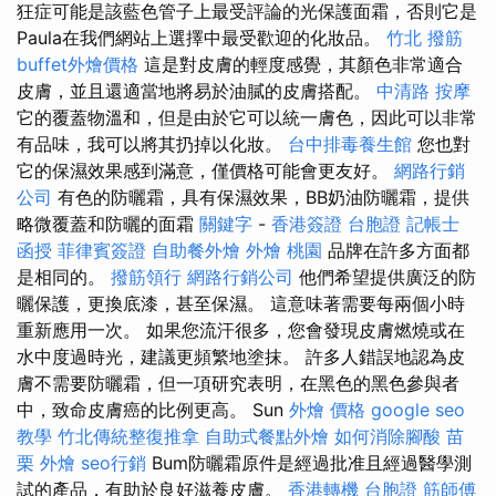
狂症可能是該藍色管子上最受評論的光保護面霜，否則它是
Paula在我們網站上選擇中最受歡迎的化妝品。
竹北 撥筋
buffet外燴價格
這是對皮膚的輕度感覺，其顏色非常適合
皮膚，並且還適當地將易於油膩的皮膚搭配。
中清路 按摩
它的覆蓋物溫和，但是由於它可以統一膚色，因此可以非常
有品味，我可以將其扔掉以化妝。
台中排毒養生館
您也對
它的保濕效果感到滿意，僅價格可能會更友好。
網路行銷
公司
有色的防曬霜，具有保濕效果，BB奶油防曬霜，提供
略微覆蓋和防曬的面霜
關鍵字
-
香港簽證 台胞證
記帳士
函授
菲律賓簽證
自助餐外燴
外燴 桃園
品牌在許多方面都
是相同的。
撥筋領行
網路行銷公司
他們希望提供廣泛的防
曬保護，更換底漆，甚至保濕。 這意味著需要每兩個小時
重新應用一次。 如果您流汗很多，您會發現皮膚燃燒或在
水中度過時光，建議更頻繁地塗抹。 許多人錯誤地認為皮
膚不需要防曬霜，但一項研究表明，在黑色的黑色參與者
中，致命皮膚癌的比例更高。 Sun
外燴 價格
google seo
教學
竹北傳統整復推拿
自助式餐點外燴
如何消除腳酸
苗
栗 外燴
seo行銷
Bum防曬霜原件是經過批准且經過醫學測
試的產品，有助於良好滋養皮膚。
香港轉機 台胞證
筋師傅