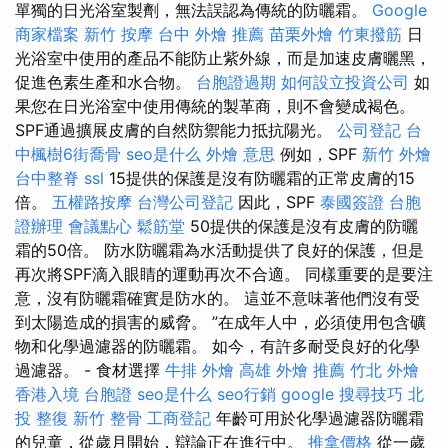
單獨的日光浴室製劑，無法誤認為傳統的防曬霜。
Google
商家檔案
新竹 按摩
台中 外燴 推薦
苗栗外燴
竹東撥筋
日
光浴室中使用的產品不能防止紫外線，而是加速皮膚曬黑，
促進色素生產和水合物。
台胞證過期
如何設立投資公司
如
果您在日光浴室中使用傳統的製革商，則不會變成褐色。
SPF通過擴展皮膚的自然防禦能力抵抗陽光。
公司登記
台
中楓樹6街喬骨
seo是什么
外燴 意思
例如，SPF
新竹 外燴
台中整脊
ssl
15提供的保護是沒有防曬霜的正常皮膚的15
倍。
五權路按摩
台灣公司登記
因此，SPF
泰國簽證
台胞
證辦理
會議點心
鬆筋堂
50提供的保護是沒有皮膚的防曬
霜的50倍。 防水防曬霜為水活動提供了良好的保護，但是
再次將SPF滴入眼睛的運動再次不合適。 同樣重要的是要注
意，沒有防曬霜確實是防水的。 這並不意味著他們沒有受
到太陽造成的損害的威脅。 ”在成年人中，必須使用包含礦
物和化學過濾器的防曬霜。 如今，有許多耐受良好的化學
過濾器。 - 食材選擇
牛排 外燴
高雄 外燴 推薦
竹北 外燴
香港入境 台胞證
seo是什么
seo行銷
google 搜尋技巧
北
投 整復
新竹 整骨
工商登記
年齡可用於化學過濾器防曬霜
的兒童，從歲月開始，辯論正在進行中。
推拿價格
從一歲