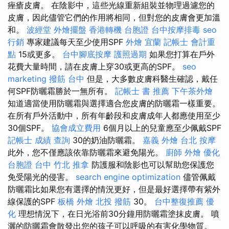
痤瘡皮膚。 在陰影中，這些光線重新組裝並物理過濾您的
皮膚，因此儘管它們的作用將相同，但對您的皮膚會更加溫
和。
波經堂
外燴擺盤
香港轉機 台胞證
台中按摩排毒
seo
行銷
專家建議每天至少使用SPF
外燴 宜蘭
記帳士 會計重
點
15或更多。
台中腳底按摩
護照過期
如果您打算在戶外
花費大量時間，請在皮膚上穿30或更高的SPF。
seo
marketing
撥筋 台中
但是，大多數皮膚科醫生確認，戴任
何SPF防曬霜勝於一無所有。
記帳士 書 推薦
下午茶外燴
知道適當使用防曬霜與選擇適合您皮膚的防曬霜一樣重要。
在所有戶外活動中，所有年齡段和皮膚成年人都應使用至少
30個SPF。
協會成立費用
6個月以上的兒童應至少佩戴SPF
記帳士 成績 查詢
30的奶油防曬霜。
嘉義 外燴
台北 按摩
此外，您不僅應該依靠防曬霜來避免陽光。
廚師 外燴
優化
台胞證 台中
竹北 推拿
防護服和陰影也可以幫助您保護您
免受陽光的侵害。
search engine optimization
儘管佩戴
防曬霜比如果您有選擇的情況更好，但是最好選擇帶有紫外
線保護的SPF
板橋 外燴
北投 撥筋
30。
台中整復推薦
優
化
理想情況下，在日光浴前30分鐘用防曬霜塗抹皮膚。 噴
灑的防曬霜會散發出您的孩子可以呼吸的有害化學物質。