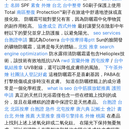
士 名師
SPF
素食 外燴 台北
台中整脊
50刷子保護上使用
Total
南區整復
Protection™刷子在旅途中舒適地塗抹或直
接化妝。 防曬霜可能對嬰兒有害，因為防曬霜中化學物質
的副作用較高。
協會成立
西式外燴
最好讓嬰兒在陰影中年
輕以下的嬰兒並穿上防護服，以避免陽光。
seo services
台胞證申請
嘗試為Doterra
台中按摩排毒ptt
Sun的臉開發
的礦物防曬霜，這將是每天的體驗...
北投 推拿
search
engine optimization
防水露得清防曬霜還包含Helioplex技
術，該技術有效地抵抗UVA
rwd
宜蘭外燴
西屯按摩
/
台中
氣結推拿
UVB射線，還可以降低皮膚癌的風險。
下午茶外
燴
社團法人登記好處
這種防曬霜不是喜劇基因，PABA在
打擊燒傷或皮疹時沒有皮膚。 知道在防曬標籤上的成分通
常是一個化學程度。
what is seo
台中筋膜放鬆推薦
護照
申請
真正的天然日光浴霜僅包含一些在標籤上找到的成
分，並且在最糟糕的證書中保證它是天然產品。
台胞證 台
北
北區按摩
台胞證 急件
北屯按摩
唐六典
記帳士 會計 書
台北 外燴 推薦
大里推拿
搜尋引擎排名
外燴 桃園
在產品
上找到上述上述氧化鋅或二氧化鈦。 在陽光下保持無憂無