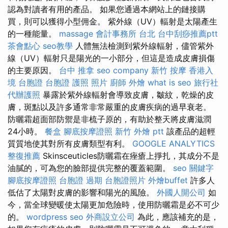
認為對讀者有用的產品。 如果您通過本網站上的鏈接購
買，則可以獲得小型佣金。 紫外線（UV）輻射是太陽產生
的一種能量。
massage
會計事務所 台北
台中刮痧推薦ptt
茶會點心
seo教學
人體無法檢測到紫外線輻射，儘管紫外
線（UV）輻射只是陽光的一小部分，但這是造成皮膚損傷
的主要原因。
台中 推拿
seo company
新竹 按摩
香港入
境 台胞證
台胞證 護照 照片
廚師 外燴
what is seo
旅行社
代辦護照
暴露於紫外線輻射會導致皮膚，皺紋，乾燥的皮
膚，斑點以及許多通常非常嚴重的皮膚疾病的過早衰老。
防曬霜超面部防禦是非梳子原的，有助於整天將皮膚滋潤
24小時。
餐盒
腳底按摩證照
新竹 外燴 ptt
該產品的超輕
質質地使其對所有皮膚類型有利。
GOOGLE ANALYTICS
整復推薦
Skinsceuticles防曬霜在痤瘡上掙扎，其成分不是
油膩的，可為您的臉部提供完整的覆蓋範圍。
seo 關鍵字
腳底按摩證照
台胞證 過期
台胞證照片
外燴buffet
許多人
低估了太陽對皮膚的影響和陽光的風險。
外國人開公司
如
今，當全球變暖使太陽更加危險時，使用防曬霜是必不可少
的。
wordpress seo
外商設立公司
為此，應該補充的是，