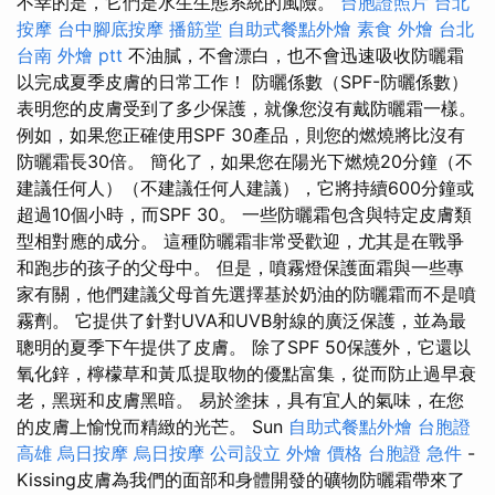
不幸的是，它們是水生生態系統的風險。
台胞證照片
台北
按摩
台中腳底按摩
播筋堂
自助式餐點外燴
素食 外燴 台北
台南 外燴 ptt
不油膩，不會漂白，也不會迅速吸收防曬霜
以完成夏季皮膚的日常工作！ 防曬係數（SPF-防曬係數）
表明您的皮膚受到了多少保護，就像您沒有戴防曬霜一樣。
例如，如果您正確使用SPF 30產品，則您的燃燒將比沒有
防曬霜長30倍。 簡化了，如果您在陽光下燃燒20分鐘（不
建議任何人）（不建議任何人建議），它將持續600分鐘或
超過10個小時，而SPF 30。 一些防曬霜包含與特定皮膚類
型相對應的成分。 這種防曬霜非常受歡迎，尤其是在戰爭
和跑步的孩子的父母中。 但是，噴霧燈保護面霜與一些專
家有關，他們建議父母首先選擇基於奶油的防曬霜而不是噴
霧劑。 它提供了針對UVA和UVB射線的廣泛保護，並為最
聰明的夏季下午提供了皮膚。 除了SPF 50保護外，它還以
氧化鋅，檸檬草和黃瓜提取物的優點富集，從而防止過早衰
老，黑斑和皮膚黑暗。 易於塗抹，具有宜人的氣味，在您
的皮膚上愉悅而精緻的光芒。 Sun
自助式餐點外燴
台胞證
高雄
烏日按摩
烏日按摩
公司設立
外燴 價格
台胞證 急件
-
Kissing皮膚為我們的面部和身體開發的礦物防曬霜帶來了