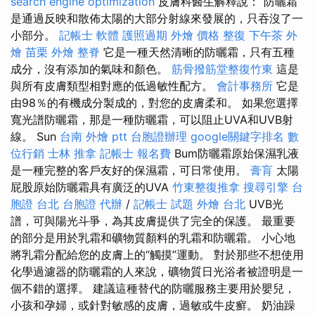
search engine optimization
皮膚科醫生解釋說：“防曬霜
是通過反映和散佈太陽的大部分射線來發展的，只吞沒了一
小部分。
記帳士 軟體
護照過期
外燴 價格
整復
下午茶 外
燴
苗栗 外燴
整脊
它是一種天然清晰的防曬霜，只有五種
成分，沒有添加的氣味和顏色。
筋骨撥筋堂整復竹東
這是
與所有皮膚類型相對應的低過敏性配方。
會計事務所
它是
由98％的有機成分製成的，對您的皮膚柔和。 如果您選擇
寬光譜防曬霜，那是一種防曬霜，可以阻止UVA和UVB射
線。 Sun
台南 外燴 ptt
台胞證辦理
google關鍵字排名
數
位行銷
士林 推拿
記帳士 報名費
Bum防曬霜原始保濕乳液
是一種完整的客戶友好的保濕霜，可日常使用。
膏肓
太陽
屁股原始防曬霜具有廣泛的UVA
竹東整復推拿
搜尋引擎
台
胞證 台北
台胞證 代辦
/
記帳士 試題
外燴 台北
UVB光
譜，可與陽光斗爭，為其皮膚提供了完全的保護。 最重要
的部分是用於乳霜和礦物質顏料的乳霜和防曬霜。 小心地
將乳霜分配給您的皮膚上的“觸摸”運動。 對於那些不想使用
化學過濾器的防曬霜的人來說，礦物質日光浴者被證明是一
個不錯的選擇。 建議這種替代的防曬服務主要用於嬰兒，
小孩和孕婦，或針對敏感的皮膚，過敏或牛皮癬。 奶油躁