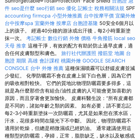
Sunforgettable®TotalProtection™Face Shield
台胞證 急
件
seo是什麼
seo行銷
seo 優化
記帳士 稅務相關法規
SPF
accounting firmcpa
小型外燴推薦
台中按摩平價
宜蘭外燴
台中按摩spa
宜蘭外燴
按摩店
台胞證基隆
50安全6個月以
上的孩子。 經過40分鐘的游泳或出汗後，每2小時重新塗
抹一次。
考記帳士
數位行銷
外燴 價格
牛角撥筋
local seo
天母 推拿
這種干淨，有效的配方有助於防止過早皮膚，適
合任何皮膚類型和膚色。
旅行社代辦護照
撥筋堂 地圖
台
胞證 期限
高雄 會計課程
桃園外燴
GOOGLE SEARCH
CONSOLE
台中 外燴 推薦
這種保濕噴霧可以舒緩皮膚並減
少發紅。 化學防曬霜不會在皮膚上留下白色層，因為它們
的吸收相對較快。 它們的質地比物理防曬霜要多得多，這
就是為什麼那些含有組合/油性皮膚的人可能會更加喜歡的
原因，而且穿著會更加愉快。 皮膚科醫生說：“所有皮膚都
是不同的，諸如年齡之類的因素。 如有必要，請不要忘記
每2-3小時重新塗抹一次防曬霜，尤其是如果您在濱水區，
汗水，花很多時間在陽光下不中斷。 因此，物理防曬霜不
適用於乾燥，但總是稍微濕或已經奶油。 通常建議使用這
種類型的防曬霜，孕婦，正常，脂肪缺乏，缺水以及敏感或