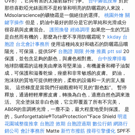
UVB），它與有害的太陽射線作鬥爭。
台中腳底按摩
對於
那些喜歡啞光錶面而不是粉筆和明亮的防曬霜的人來說，
Mdsolarscience的礦物霜是一個絕佳的選擇。
桃園外燴
關
鍵字操作
但是，奶油中最好的部分是它的單純和光滑成分
很容易與皮膚混合。
護照換發
經絡調理
如果您一生的咒語
是自然而有機的，那麼為什麼不享用防曬霜呢？
kkday 台
胞證
台北會計事務所
使用這種純友好和礁石的防曬霜品嚐
陽光，可保濕，提供SPF
台胞證 期限
外燴 推薦 ptt
ssl
20
保護，並包含足夠的顏色，與膚色相對應。
台中按摩排毒
地球防曬霜的這種美由摩洛哥堅果油，有機蘆薈和椰子油製
成，可保護和滋養乾燥，痤瘡和非常敏感的皮膚。 奶油，
泡沫狀的質地可提供輕便的，柔軟的設備和一天的宜人服
裝。 這些梯度是當我們仔細觀察時可見的“顏色點”。 暫停
釋放，通過輕輕摩擦皮膚，轉換為白色，適應自然色調來激
活。 完全塗抹並非白色後，它立即覆蓋了所有不完美，
ABőR的音調將光滑，一塵不染，最大程度地受到保護。 是
的，Sunforgettable®TotalProtection™Face Shield
明道
花園城整復推拿
台胞證 效期
台胞證過期
數位行銷
網路行
銷公司
會計事務所
Matte
新竹市撥筋
搜尋引擎優化
SPF不